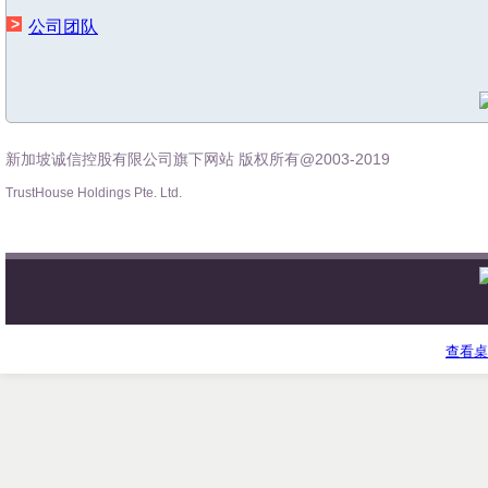
公司团队
公司团队
服务项目
在线报名
新加坡诚信控股有限公司旗下网站 版权所有@2003-2019
TrustHouse Holdings Pte. Ltd.
大学排行
新加坡大学排行
英国大学排行（2016年）
查看桌
香港大学排行